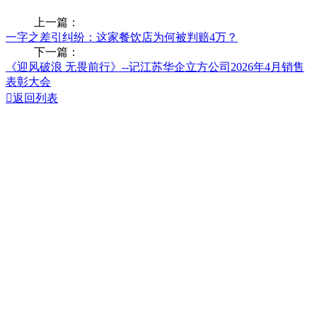
上一篇：
一字之差引纠纷：这家餐饮店为何被判赔4万？
下一篇：
《迎风破浪 无畏前行》--记江苏华企立方公司2026年4月销售
表彰大会

返回列表