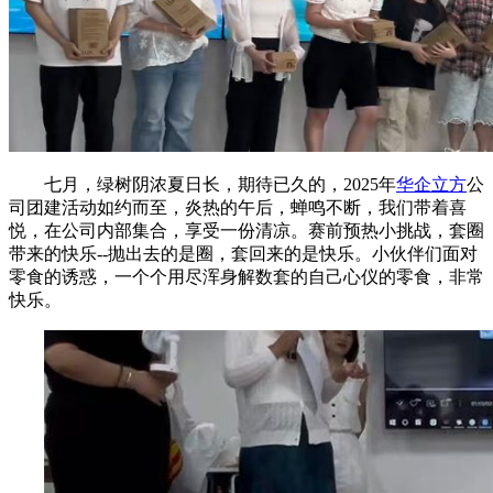
七月，绿树阴浓夏日长，期待已久的，2025年
华企立方
公
司团建活动如约而至，炎热的午后，蝉鸣不断，我们带着喜
悦，在公司内部集合，享受一份清凉。
赛前预热小挑战，套圈
带来的快乐
--抛出去的是圈，套回来的是快乐。小伙伴们面对
零食的诱惑，一个个用尽浑身解数套的自己心仪的零食，非常
快乐。