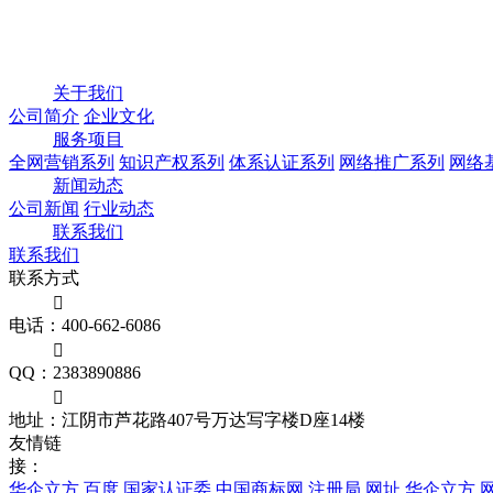
关于我们
公司简介
企业文化
服务项目
全网营销系列
知识产权系列
体系认证系列
网络推广系列
网络
新闻动态
公司新闻
行业动态
联系我们
联系我们
联系方式

电话：400-662-6086

QQ：2383890886

地址：江阴市芦花路407号万达写字楼D座14楼
友情链
接：
华企立方
百度
国家认证委
中国商标网
注册局.网址
华企立方.