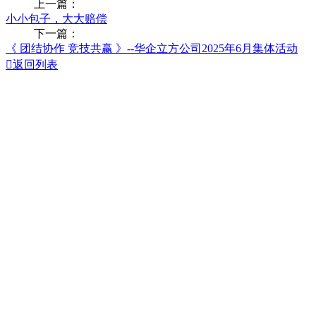
上一篇：
小小包子，大大赔偿
下一篇：
《 团结协作 竞技共赢 》--华企立方公司2025年6月集体活动

返回列表