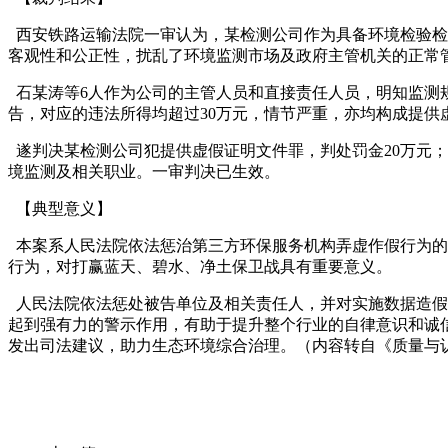
西安铁路运输法院一审认为，某检测公司作为具备环境检验检
客观性和公正性，扰乱了环境监测市场及政府主管机关的正常
石某涛等
6人作为公司的主管人员和直接责任人员，明知监测
告，对应的违法所得均超过30万元，情节严重，亦均构成提供
遂判决某检测公司犯提供虚假证明文件罪，判处罚金
20万元
境监测及相关职业。一审判决已生效。
【典型意义】
本案系人民法院依法惩治第三方环保服务机构弄虚作假行为的
行为，对打赢蓝天、碧水、净土保卫战具有重要意义。
人民法院依法惩处被告单位及相关责任人，并对实施数据造假
起到强有力的警示作用，有助于提升整个行业的自律意识和诚
发出司法建议，助力生态环境综合治理。
（内容转自
《
质量与