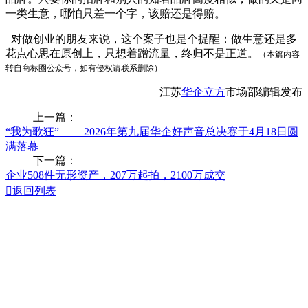
一类生意，哪怕只差一个字，该赔还是得赔。
对做创业的朋友来说，这个案子也是个提醒：做生意还是多
花点心思在原创上，只想着蹭流量，终归不是正道。
（本篇内容
转自商标圈公众号，如有侵权请联系删除）
江苏
华企立方
市场部编辑发布
上一篇：
“我为歌狂” ——2026年第九届华企好声音总决赛于4月18日圆
满落幕
下一篇：
企业508件无形资产，207万起拍，2100万成交

返回列表